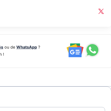
és
ou de
WhatsApp
?
h !