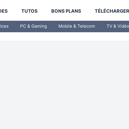
DES
TUTOS
BONS PLANS
TÉLÉCHARGE
vices
PC & Gaming
Mobile & Telecom
TV & Vidé