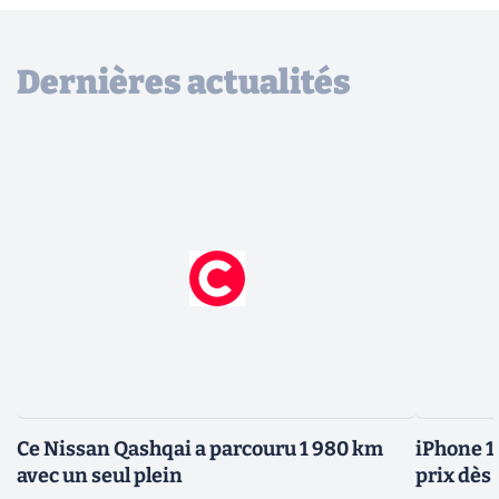
Dernières actualités
Ce Nissan Qashqai a parcouru 1 980 km
iPhone 1
avec un seul plein
prix dès 