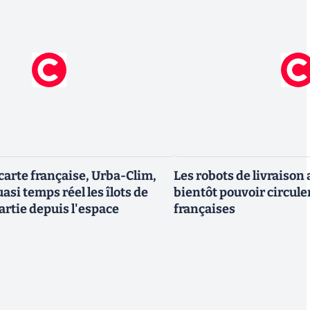
 carte française, Urba-Clim,
Les robots de livraiso
uasi temps réel les îlots de
bientôt pouvoir circuler
artie depuis l'espace
françaises