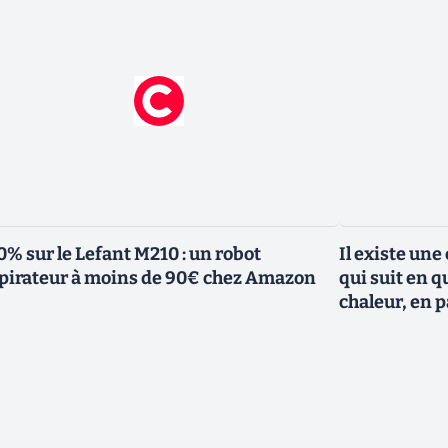
0% sur le Lefant M210 : un robot
Il existe une
pirateur à moins de 90€ chez Amazon
qui suit en q
chaleur, en p