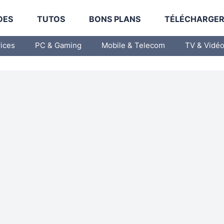
DES
TUTOS
BONS PLANS
TÉLÉCHARGE
vices
PC & Gaming
Mobile & Telecom
TV & Vidé