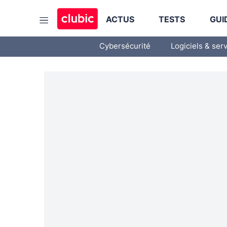
ACTUS
TESTS
GUI
Cybersécurité
Logiciels & ser