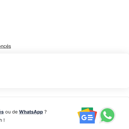
oncés
és
ou de
WhatsApp
?
h !