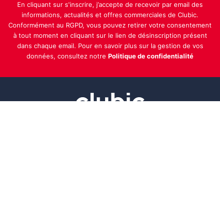
En cliquant sur s'inscrire, j’accepte de recevoir par email des
informations, actualités et offres commerciales de Clubic.
Conformément au RGPD, vous pouvez retirer votre consentement
à tout moment en cliquant sur le lien de désinscription présent
dans chaque email. Pour en savoir plus sur la gestion de vos
données, consultez notre
Politique de confidentialité
Indépendance, transparence et expertise
Clubic est un média de recommandation de produits
100% indépendant. Chaque jour, nos experts testent et
comparent des produits et services technologiques
pour vous informer et vous aider à consommer
intelligemment.
À propos