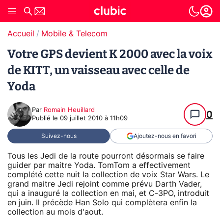
Accueil
Mobile & Telecom
Votre GPS devient K 2000 avec la voix
de KITT, un vaisseau avec celle de
Yoda
Par
Romain Heuillard
0
Publié le
09 juillet 2010 à 11h09
Suivez-nous
Ajoutez-nous en favori
Tous les Jedi de la route pourront désormais se faire
guider par maitre Yoda. TomTom a effectivement
complété cette nuit
la collection de voix Star Wars
. Le
grand maitre Jedi rejoint comme prévu Darth Vader,
qui a inauguré la collection en mai, et C-3PO, introduit
en juin. Il précède Han Solo qui complètera enfin la
collection au mois d'aout.