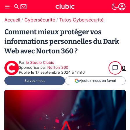
Accueil
Cybersécurité
Tutos Cybersécurité
Comment mieux protéger vos
informations personnelles du Dark
Web avec Norton 360 ?
Par
le Studio Clubic
0
sponsorisé par
Norton 360
Publié le
17 septembre 2024 à 17h16
Suivez-nous
Ajoutez-nous en favori