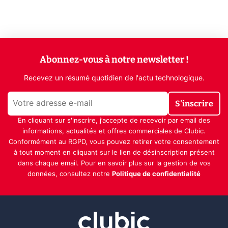
Abonnez-vous à notre newsletter !
Recevez un résumé quotidien de l'actu technologique.
S'inscrire
En cliquant sur s'inscrire, j’accepte de recevoir par email des
informations, actualités et offres commerciales de Clubic.
Conformément au RGPD, vous pouvez retirer votre consentement
à tout moment en cliquant sur le lien de désinscription présent
dans chaque email. Pour en savoir plus sur la gestion de vos
données, consultez notre
Politique de confidentialité