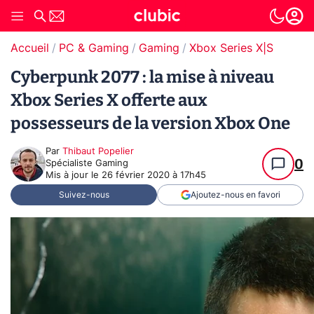
Accueil
PC & Gaming
Gaming
Xbox Series X|S
Cyberpunk 2077 : la mise à niveau
Xbox Series X offerte aux
possesseurs de la version Xbox One
Par
Thibaut Popelier
0
Spécialiste Gaming
Mis à jour le
26 février 2020 à 17h45
Suivez-nous
Ajoutez-nous en favori