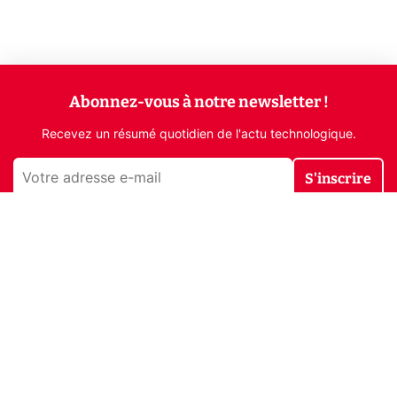
Abonnez-vous à notre newsletter !
Recevez un résumé quotidien de l'actu technologique.
S'inscrire
En cliquant sur s'inscrire, j’accepte de recevoir par email des
informations, actualités et offres commerciales de Clubic.
Conformément au RGPD, vous pouvez retirer votre consentement
à tout moment en cliquant sur le lien de désinscription présent
dans chaque email. Pour en savoir plus sur la gestion de vos
données, consultez notre
Politique de confidentialité