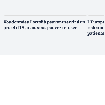
Vos données Doctolib peuvent servir à un
L’Europe
projet d'IA, mais vous pouvez refuser
redonner
patients