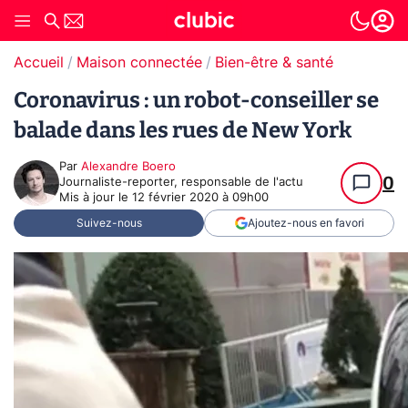
Accueil
Maison connectée
Bien-être & santé
Coronavirus : un robot-conseiller se
balade dans les rues de New York
Par
Alexandre Boero
0
Journaliste-reporter, responsable de l'actu
Mis à jour le
12 février 2020 à 09h00
Suivez-nous
Ajoutez-nous en favori