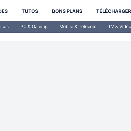
DES
TUTOS
BONS PLANS
TÉLÉCHARGE
vices
PC & Gaming
Mobile & Telecom
TV & Vidé