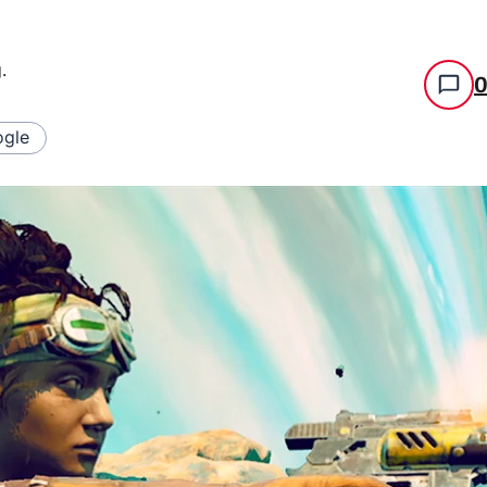
g
.
gle