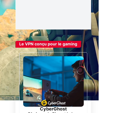
Le VPN conçu pour le gaming
CyberGhost