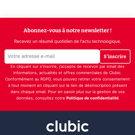
Abonnez-vous à notre newsletter !
Recevez un résumé quotidien de l'actu technologique.
S'inscrire
En cliquant sur s'inscrire, j’accepte de recevoir par email des
informations, actualités et offres commerciales de Clubic.
Conformément au RGPD, vous pouvez retirer votre consentement
à tout moment en cliquant sur le lien de désinscription présent
dans chaque email. Pour en savoir plus sur la gestion de vos
données, consultez notre
Politique de confidentialité