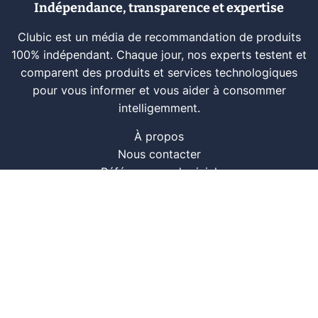
Indépendance, transparence et expertise
Clubic est un média de recommandation de produits
100% indépendant. Chaque jour, nos experts testent et
comparent des produits et services technologiques
pour vous informer et vous aider à consommer
intelligemment.
À propos
Nous contacter
Référencer un logiciel
Marques tech
Événements tech
Archives
RSS
© CLUBIC SAS 2026
Infos légales
Confidentialité
CGU
Modération
Politique cookie
Gestion des cookies