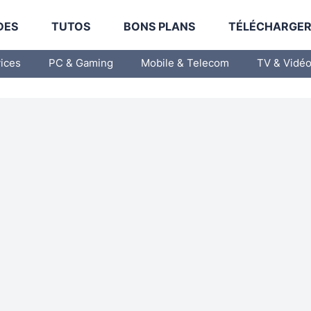
DES
TUTOS
BONS PLANS
TÉLÉCHARGE
vices
PC & Gaming
Mobile & Telecom
TV & Vidé