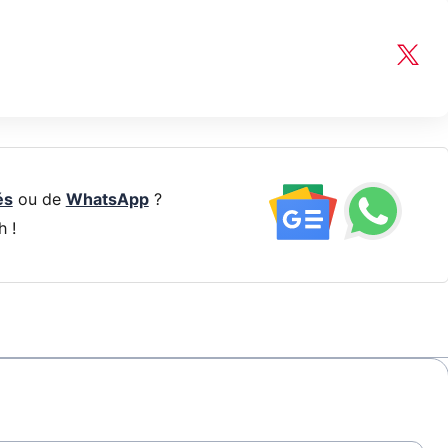
és
ou de
WhatsApp
?
h !