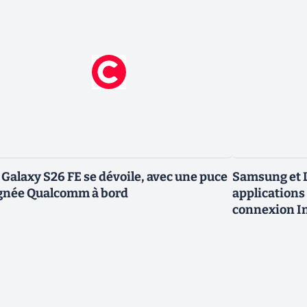
 Galaxy S26 FE se dévoile, avec une puce
Samsung et L
gnée Qualcomm à bord
applications 
connexion In