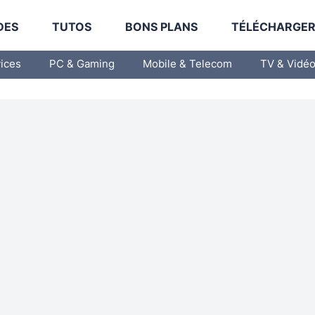
DES
TUTOS
BONS PLANS
TÉLÉCHARGE
vices
PC & Gaming
Mobile & Telecom
TV & Vidé