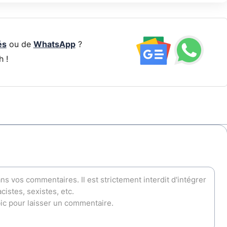
és
ou de
WhatsApp
?
h !