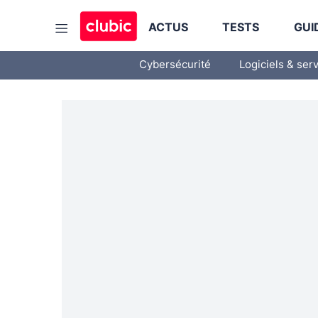
ACTUS
TESTS
GUI
Cybersécurité
Logiciels & ser