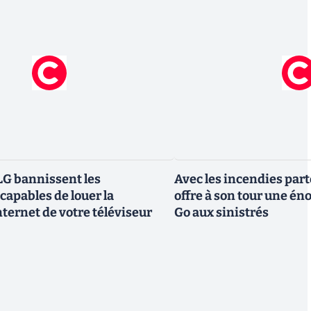
G bannissent les
Avec les incendies part
capables de louer la
offre à son tour une é
ternet de votre téléviseur
Go aux sinistrés