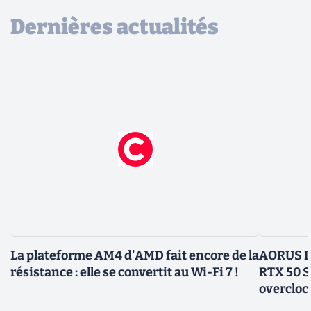
Dernières actualités
La plateforme AM4 d'AMD fait encore de la
AORUS In
résistance : elle se convertit au Wi-Fi 7 !
RTX 50 S
overcloc