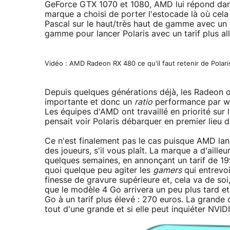
GeForce GTX 1070 et 1080, AMD lui répond dans 
marque a choisi de porter l'estocade là où cela f
Pascal sur le haut/très haut de gamme avec un t
gamme pour lancer Polaris avec un tarif plus a
Vidéo : AMD Radeon RX 480 ce qu'il faut retenir de Polari
Depuis quelques générations déjà, les Radeon 
importante et donc un
ratio
performance par wa
Les équipes d'AMD ont travaillé en priorité sur l
pensait voir Polaris débarquer en premier lieu d
Ce n'est finalement pas le cas puisque AMD lan
des joueurs, s'il vous plaît. La marque a d'aill
quelques semaines, en annonçant un tarif de 19
quoi quelque peu agiter les
gamers
qui entrevoi
finesse de gravure supérieure et, cela va de so
que le modèle 4 Go arrivera un peu plus tard e
Go à un tarif plus élevé : 270 euros. La grande 
tout d'une grande et si elle peut inquiéter NVIDI