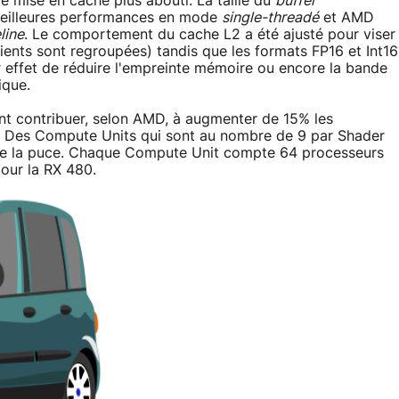
e mise en cache plus abouti. La taille du
buffer
 meilleures performances en mode
single-threadé
et AMD
line
. Le comportement du cache L2 a été ajusté pour viser
lients sont regroupées) tandis que les formats FP16 et Int16
r effet de réduire l'empreinte mémoire ou encore la bande
ique.
nt contribuer, selon AMD, à augmenter de 15% les
 Des Compute Units qui sont au nombre de 9 par Shader
 de la puce. Chaque Compute Unit compte 64 processeurs
pour la RX 480.