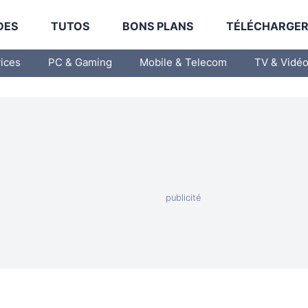
DES
TUTOS
BONS PLANS
TÉLÉCHARGE
vices
PC & Gaming
Mobile & Telecom
TV & Vidé