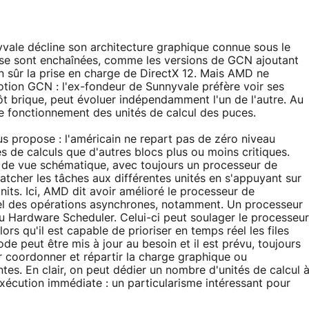
yvale décline son architecture graphique connue sous le
e sont enchaînées, comme les versions de GCN ajoutant
en sûr la prise en charge de DirectX 12. Mais AMD ne
tion GCN : l'ex-fondeur de Sunnyvale préfère voir ses
 brique, peut évoluer indépendamment l'un de l'autre. Au
le fonctionnement des unités de calcul des puces.
s propose : l'américain ne repart pas de zéro niveau
tés de calculs que d'autres blocs plus ou moins critiques.
 de vue schématique, avec toujours un processeur de
cher les tâches aux différentes unités en s'appuyant sur
ts. Ici, AMD dit avoir amélioré le processeur de
el des opérations asynchrones, notamment. Un processeur
u Hardware Scheduler. Celui-ci peut soulager le processeur
s qu'il est capable de prioriser en temps réel les files
e peut être mis à jour au besoin et il est prévu, toujours
 coordonner et répartir la charge graphique ou
es. En clair, on peut dédier un nombre d'unités de calcul 
xécution immédiate : un particularisme intéressant pour