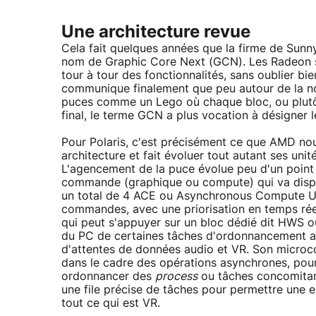
Une architecture revue
Cela fait quelques années que la firme de Sunn
nom de Graphic Core Next (GCN). Les Radeon s
tour à tour des fonctionnalités, sans oublier bi
communique finalement que peu autour de la no
puces comme un Lego où chaque bloc, ou plutôt
final, le terme GCN a plus vocation à désigner 
Pour Polaris, c'est précisément ce que AMD nou
architecture et fait évoluer tout autant ses uni
L'agencement de la puce évolue peu d'un point
commande (graphique ou compute) qui va dispat
un total de 4 ACE ou Asynchronous Compute Uni
commandes, avec une priorisation en temps ré
qui peut s'appuyer sur un bloc dédié dit HWS o
du PC de certaines tâches d'ordonnancement alor
d'attentes de données audio et VR. Son microcod
dans le cadre des opérations asynchrones, pour
ordonnancer des
process
ou tâches concomitant
une file précise de tâches pour permettre une e
tout ce qui est VR.