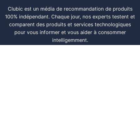
Clubic est un média de recommandation de produits
100% indépendant. Chaque jour, nos experts testent et
comparent des produits et services technologiques
pour vous informer et vous aider à consommer
intelligemment.
À propos
Nous contacter
Référencer un logiciel
Marques tech
Événements tech
Archives
RSS
© CLUBIC SAS 2026
Infos légales
Confidentialité
CGU
Modération
Politique cookie
Gestion des cookies