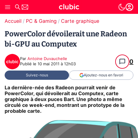
Accueil
PC & Gaming
Carte graphique
PowerColor dévoilerait une Radeon
bi-GPU au Computex
Par
Antoine Duvauchelle
0
Publié le
10 mai 2011 à 12h03
Suivez-nous
Ajoutez-nous en favori
La dernière-née des Radeon pourrait venir de
PowerColor, qui dévoilerait au Computex, carte
graphique à deux puces Bart. Une photo a même
circulé ce week-end, montrant un prototype de la
probable carte.