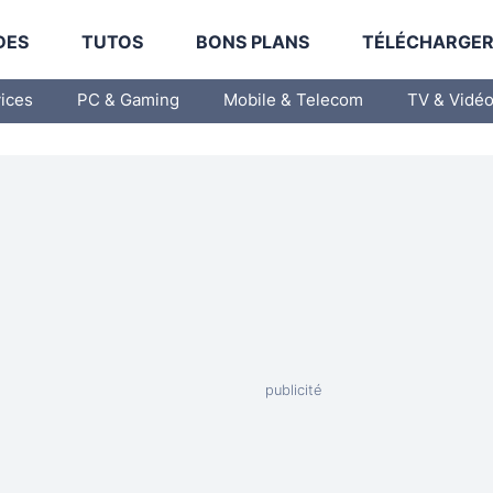
DES
TUTOS
BONS PLANS
TÉLÉCHARGE
vices
PC & Gaming
Mobile & Telecom
TV & Vidé