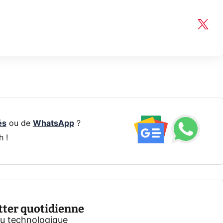
és
ou de
WhatsApp
?
h !
tter quotidienne
tu technologique