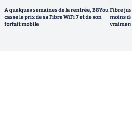
A quelques semaines de la rentrée, B&You
Fibre jus
casse le prix de sa Fibre WiFi 7 et de son
moins de
forfait mobile
vraiment