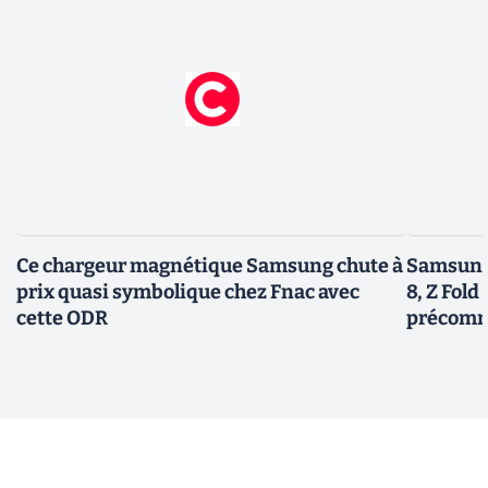
Ce chargeur magnétique Samsung chute à
Samsung 
prix quasi symbolique chez Fnac avec
8, Z Fold 
cette ODR
précomm