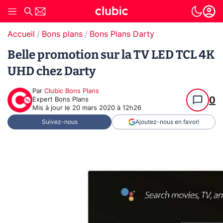
Accueil
Bons plans
Bons Plans Darty
Belle promotion sur la TV LED TCL 4K
UHD chez Darty
Par
Clubic Bons Plans
0
Expert Bons Plans
Mis à jour le
20 mars 2020 à 12h26
Suivez-nous
Ajoutez-nous en favori