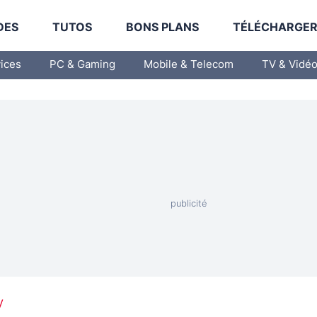
DES
TUTOS
BONS PLANS
TÉLÉCHARGE
vices
PC & Gaming
Mobile & Telecom
TV & Vidé
V