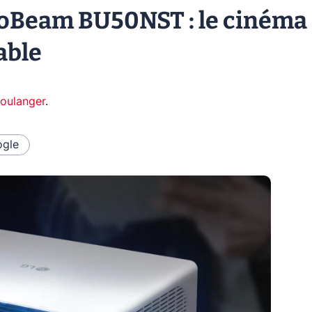
roBeam BU50NST : le cinéma
able
oulanger
.
gle