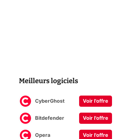
Meilleurs logiciels
CyberGhost
Voir l'offre
Bitdefender
Voir l'offre
Opera
Voir l'offre