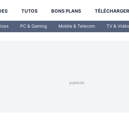
DES
TUTOS
BONS PLANS
TÉLÉCHARGE
vices
PC & Gaming
Mobile & Telecom
TV & Vidé