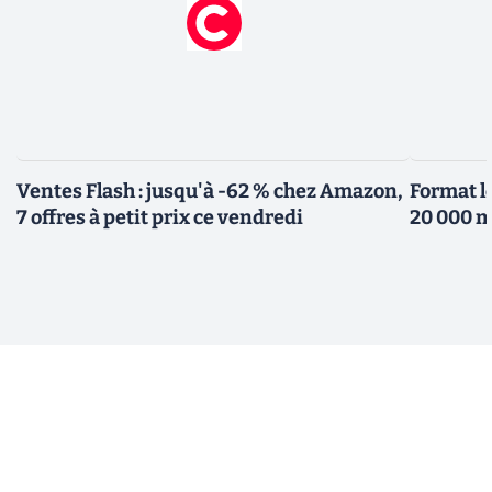
Ventes Flash : jusqu'à -62 % chez Amazon,
Format l
7 offres à petit prix ce vendredi
20 000 m