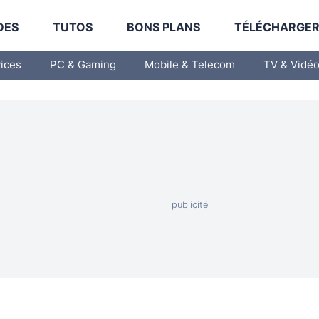
DES
TUTOS
BONS PLANS
TÉLÉCHARGE
vices
PC & Gaming
Mobile & Telecom
TV & Vidé