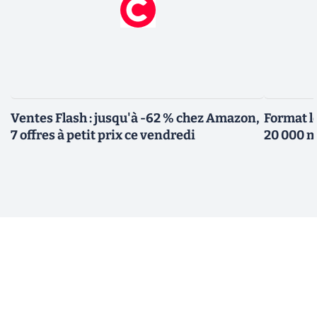
Ventes Flash : jusqu'à -62 % chez Amazon,
Format l
7 offres à petit prix ce vendredi
20 000 m