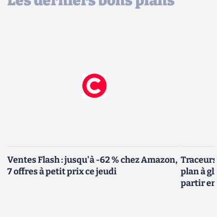
Les derniers bons plans
Ventes Flash : jusqu'à -62 % chez Amazon,
Traceurs
7 offres à petit prix ce jeudi
plan à gl
partir e