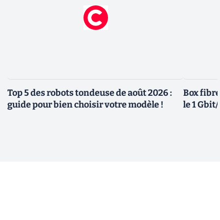
Top 5 des robots tondeuse de août 2026 :
Box fibre
guide pour bien choisir votre modèle !
le 1 Gbi