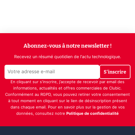
Abonnez-vous à notre newsletter !
Recevez un résumé quotidien de l'actu technologique.
S'inscrire
En cliquant sur s'inscrire, j’accepte de recevoir par email des
informations, actualités et offres commerciales de Clubic.
Conformément au RGPD, vous pouvez retirer votre consentement
à tout moment en cliquant sur le lien de désinscription présent
dans chaque email. Pour en savoir plus sur la gestion de vos
données, consultez notre
Politique de confidentialité