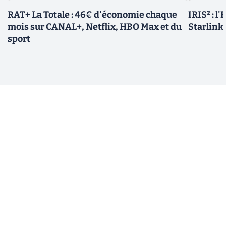
RAT+ La Totale : 46€ d'économie chaque
IRIS² : l
mois sur CANAL+, Netflix, HBO Max et du
Starlink,
sport