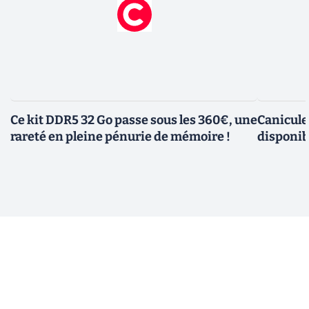
Ce kit DDR5 32 Go passe sous les 360€, une
Canicule
rareté en pleine pénurie de mémoire !
disponib