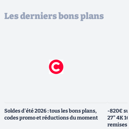
Les derniers bons plans
Soldes d'été 2026 : tous les bons plans,
-820€ su
codes promo et réductions du moment
27" 4K 16
remises 