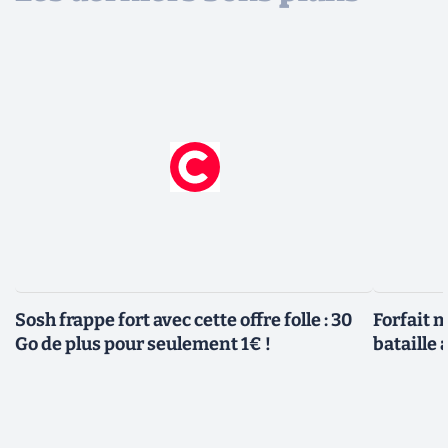
Sosh frappe fort avec cette offre folle : 30
Forfait m
Go de plus pour seulement 1€ !
bataille 