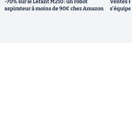
-70% sur le Lefant M210 : un robot
Ventes F
aspirateur à moins de 90€ chez Amazon
s'équipe