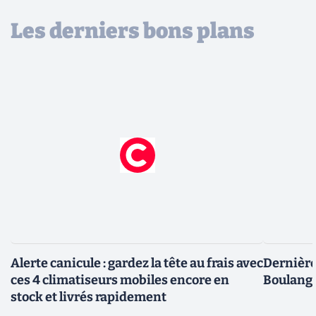
Les derniers bons plans
Alerte canicule : gardez la tête au frais avec
Dernière 
ces 4 climatiseurs mobiles encore en
Boulange
stock et livrés rapidement