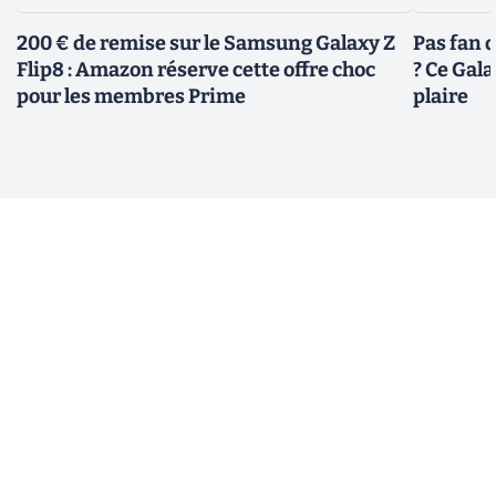
200 € de remise sur le Samsung Galaxy Z
Pas fan 
Flip8 : Amazon réserve cette offre choc
? Ce Gal
pour les membres Prime
plaire