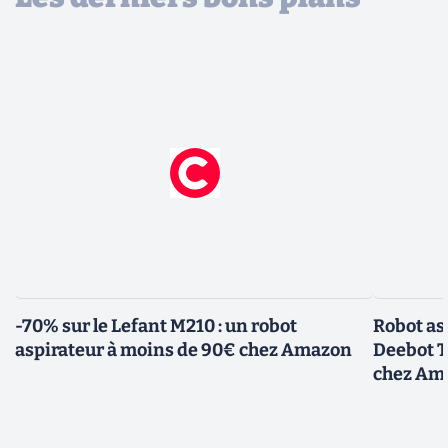
-70% sur le Lefant M210 : un robot
Robot asp
aspirateur à moins de 90€ chez Amazon
Deebot T
chez Am