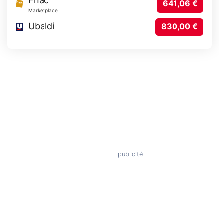
Fnac
641,06 €
Marketplace
Ubaldi
830,00 €