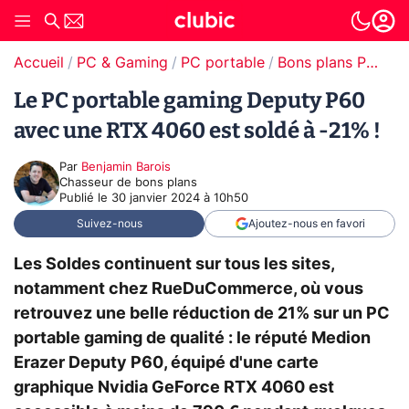
Accueil
PC & Gaming
PC portable
Bons plans PC portable
Le PC portable gaming Deputy P60
avec une RTX 4060 est soldé à -21% !
Par
Benjamin Barois
Chasseur de bons plans
Publié le
30 janvier 2024 à 10h50
Suivez-nous
Ajoutez-nous en favori
Les Soldes continuent sur tous les sites,
notamment chez RueDuCommerce, où vous
retrouvez une belle réduction de 21% sur un PC
portable gaming de qualité : le réputé Medion
Erazer Deputy P60, équipé d'une carte
graphique Nvidia GeForce RTX 4060 est