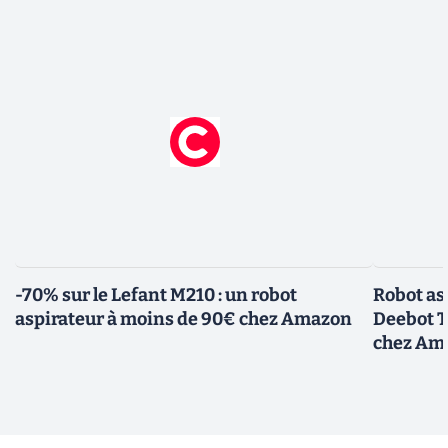
-70% sur le Lefant M210 : un robot
Robot asp
aspirateur à moins de 90€ chez Amazon
Deebot T
chez Am