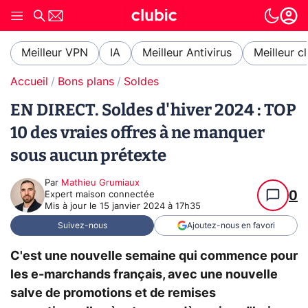
Meilleur VPN
IA
Meilleur Antivirus
Meilleur c
Accueil
Bons plans
Soldes
EN DIRECT. Soldes d'hiver 2024 : TOP
10 des vraies offres à ne manquer
sous aucun prétexte
Par
Mathieu Grumiaux
0
Expert maison connectée
Mis à jour le
15 janvier 2024 à 17h35
Suivez-nous
Ajoutez-nous en favori
C'est une nouvelle semaine qui commence pour
les e-marchands français, avec une nouvelle
salve de promotions et de remises