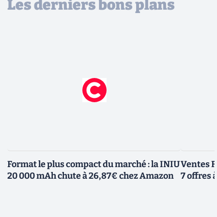
Les derniers bons plans
Format le plus compact du marché : la INIU
Ventes F
20 000 mAh chute à 26,87€ chez Amazon
7 offres 