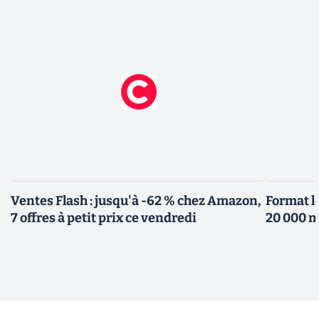
Ventes Flash : jusqu'à -62 % chez Amazon,
Format l
7 offres à petit prix ce vendredi
20 000 m