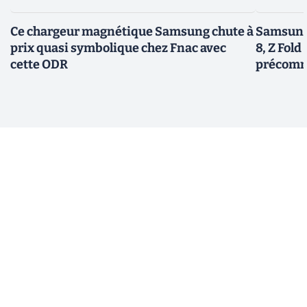
Ce chargeur magnétique Samsung chute à
Samsung 
prix quasi symbolique chez Fnac avec
8, Z Fold 
cette ODR
précomm