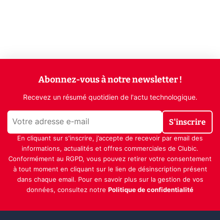
Abonnez-vous à notre newsletter !
Recevez un résumé quotidien de l'actu technologique.
S'inscrire
En cliquant sur s'inscrire, j’accepte de recevoir par email des
informations, actualités et offres commerciales de Clubic.
Conformément au RGPD, vous pouvez retirer votre consentement
à tout moment en cliquant sur le lien de désinscription présent
dans chaque email. Pour en savoir plus sur la gestion de vos
données, consultez notre
Politique de confidentialité