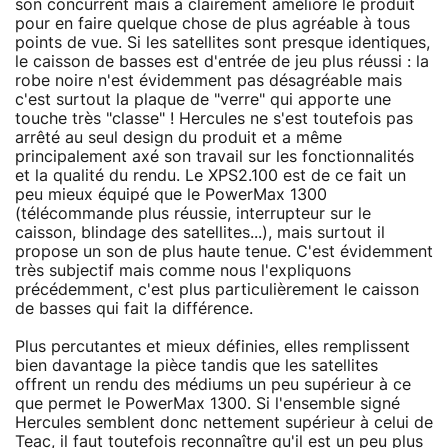
son concurrent mais a clairement amélioré le produit
pour en faire quelque chose de plus agréable à tous
points de vue. Si les satellites sont presque identiques,
le caisson de basses est d'entrée de jeu plus réussi : la
robe noire n'est évidemment pas désagréable mais
c'est surtout la plaque de "verre" qui apporte une
touche très "classe" ! Hercules ne s'est toutefois pas
arrêté au seul design du produit et a même
principalement axé son travail sur les fonctionnalités
et la qualité du rendu. Le XPS2.100 est de ce fait un
peu mieux équipé que le PowerMax 1300
(télécommande plus réussie, interrupteur sur le
caisson, blindage des satellites...), mais surtout il
propose un son de plus haute tenue. C'est évidemment
très subjectif mais comme nous l'expliquons
précédemment, c'est plus particulièrement le caisson
de basses qui fait la différence.
Plus percutantes et mieux définies, elles remplissent
bien davantage la pièce tandis que les satellites
offrent un rendu des médiums un peu supérieur à ce
que permet le PowerMax 1300. Si l'ensemble signé
Hercules semblent donc nettement supérieur à celui de
Teac, il faut toutefois reconnaître qu'il est un peu plus