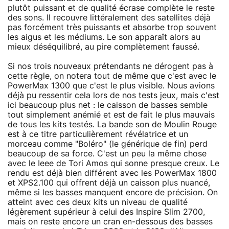
plutôt puissant et de qualité écrase complète le reste
des sons. Il recouvre littéralement des satellites déjà
pas forcément très puissants et absorbe trop souvent
les aigus et les médiums. Le son apparaît alors au
mieux déséquilibré, au pire complètement faussé.
Si nos trois nouveaux prétendants ne dérogent pas à
cette règle, on notera tout de même que c'est avec le
PowerMax 1300 que c'est le plus visible. Nous avions
déjà pu ressentir cela lors de nos tests jeux, mais c'est
ici beaucoup plus net : le caisson de basses semble
tout simplement anémié et est de fait le plus mauvais
de tous les kits testés. La bande son de Moulin Rouge
est à ce titre particulièrement révélatrice et un
morceau comme "Boléro" (le générique de fin) perd
beaucoup de sa force. C'est un peu la même chose
avec le Ieee de Tori Amos qui sonne presque creux. Le
rendu est déjà bien différent avec les PowerMax 1800
et XPS2.100 qui offrent déjà un caisson plus nuancé,
même si les basses manquent encore de précision. On
atteint avec ces deux kits un niveau de qualité
légèrement supérieur à celui des Inspire Slim 2700,
mais on reste encore un cran en-dessous des basses