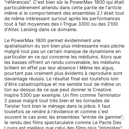
"références". C'est bien sûr le PowerMax 1800 qui était
particulièrement attendu dans cette partie de l'article
même si le comportement des ensembles 2.1 était tout
de même intéressant surtout après les performances
tout à fait moyennes des I-Trigue 3300 ou des 2100
d'Altec Lansing dans ce domaine.
Le PowerMax 1800 permet évidemment une
spatialisation du son bien plus intéressante mais pèche
malgré tout pas un certain manque de dynamisme en
particulier en ce qui concerne les médiums. Alors que
les basses offrent un rendu convenable, les médiums
brillent en effet par leur absence ! Même les aigus,
pourtant pas vraiment plus évidents à reproduire sont
davantage réussis. Le résultat final est toutefois loin
d'être catastrophique et me semble tout de même un
ton au-dessus de ce que peut donner le Creative
Inspire 5300 par exemple. Un film comme Terminator
2 passe malgré tout très bien et les tornades de
Twister font bien le ménage dans la pièce. Il faut
toutefois se rendre à l'évidence et comme c'est
souvent le cas avec les ensembles "entrée de gamme",
le rendu des films spectaculaire comme Le Pacte Des
Loups est meilleur que celui des films plus "intimistes",