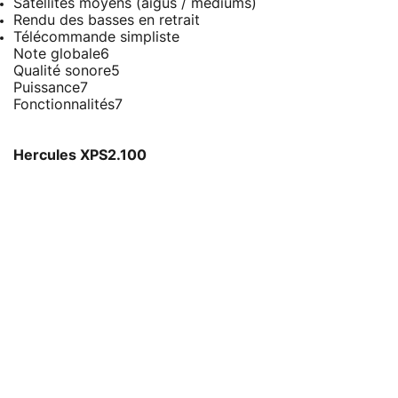
Satellites moyens (aigus / médiums)
Rendu des basses en retrait
Télécommande simpliste
Note globale
6
Qualité sonore
5
Puissance
7
Fonctionnalités
7
Hercules XPS2.100