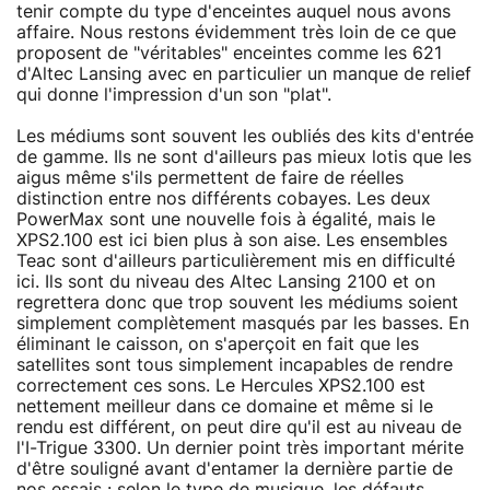
tenir compte du type d'enceintes auquel nous avons
affaire. Nous restons évidemment très loin de ce que
proposent de "véritables" enceintes comme les 621
d'Altec Lansing avec en particulier un manque de relief
qui donne l'impression d'un son "plat".
Les médiums sont souvent les oubliés des kits d'entrée
de gamme. Ils ne sont d'ailleurs pas mieux lotis que les
aigus même s'ils permettent de faire de réelles
distinction entre nos différents cobayes. Les deux
PowerMax sont une nouvelle fois à égalité, mais le
XPS2.100 est ici bien plus à son aise. Les ensembles
Teac sont d'ailleurs particulièrement mis en difficulté
ici. Ils sont du niveau des Altec Lansing 2100 et on
regrettera donc que trop souvent les médiums soient
simplement complètement masqués par les basses. En
éliminant le caisson, on s'aperçoit en fait que les
satellites sont tous simplement incapables de rendre
correctement ces sons. Le Hercules XPS2.100 est
nettement meilleur dans ce domaine et même si le
rendu est différent, on peut dire qu'il est au niveau de
l'I-Trigue 3300. Un dernier point très important mérite
d'être souligné avant d'entamer la dernière partie de
nos essais : selon le type de musique, les défauts