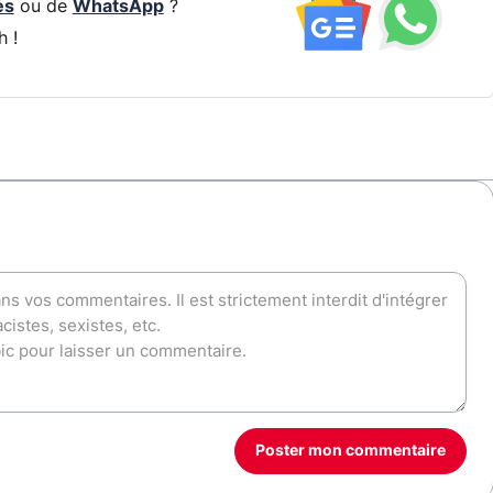
és
ou de
WhatsApp
?
h !
Poster mon commentaire