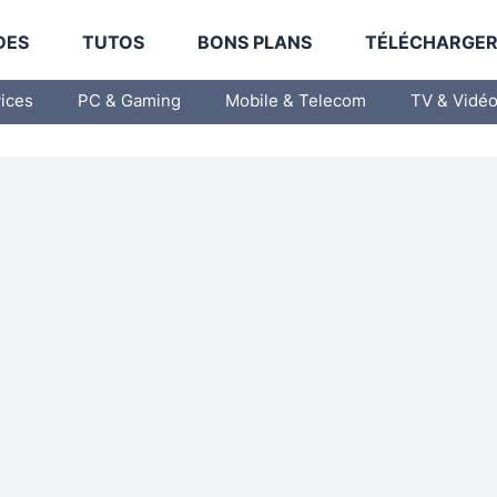
DES
TUTOS
BONS PLANS
TÉLÉCHARGE
vices
PC & Gaming
Mobile & Telecom
TV & Vidé