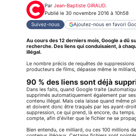
Par
Jean-Baptiste GIRAUD
.
Publié le
30 novembre 2016 à 10h58
Suivez-nous
Ajoutez-nous en favori
Goo
Au cours des 12 derniers mois, Google a dû sup
recherche. Des liens qui conduisaient, à chaq
illégal.
Le nombre précis de requêtes de suppressions de
producteurs de films, dépasse même le milliard,
90 % des liens sont déjà sup
Dans les faits, quand Google traite (automatiqu
supprimés automatiquement également par ses al
contenu illégal. Mais cela laisse quand même plu
et doivent donc être traqués par les ayant-droi
suppression, ce qui prend, là encore, du temps
compte, afin d'éviter que le fichier ne se propag
Bien entendu, ce milliard, ou ces 100 millions d
contenus illégaux. Certains fichiers sont pointés