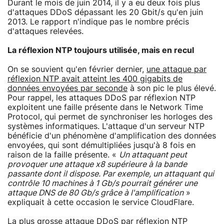
Durant le mois de juin 2014, il y a eu deux fois plus
d'attaques DDoS dépassant les 20 Gbit/s qu'en juin
2013. Le rapport n'indique pas le nombre précis
d'attaques relevées.
La réflexion NTP toujours utilisée, mais en recul
On se souvient qu'en février dernier,
une attaque par
réflexion NTP avait atteint les 400 gigabits de
données envoyées par seconde
à son pic le plus élevé.
Pour rappel, les attaques DDoS par réflexion NTP
exploitent une faille présente dans le Network Time
Protocol, qui permet de synchroniser les horloges des
systèmes informatiques. L'attaque d'un serveur NTP
bénéficie d'un phénomène d'amplification des données
envoyées, qui sont démultipliées jusqu'à 8 fois en
raison de la faille présente. «
Un attaquant peut
provoquer une attaque x8 supérieure à la bande
passante dont il dispose. Par exemple, un attaquant qui
contrôle 10 machines à 1 Gb/s pourrait générer une
attaque DNS de 80 Gb/s grâce à l'amplification
»
expliquait à cette occasion le service CloudFlare.
La plus grosse attaque DDoS par réflexion NTP