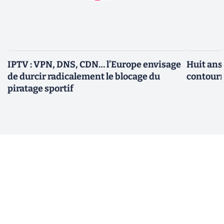
IPTV : VPN, DNS, CDN… l’Europe envisage
Huit ans
de durcir radicalement le blocage du
contourn
piratage sportif