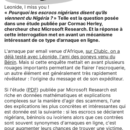
Leonide, I miss you !
«
Pourquoi les escrocs nigérians disent qu'ils
viennent du Nigéria ?
» Telle est la question posée
dans une étude publiée par Cormac Herley,
chercheur chez Microsoft Research. Et la réponse à
cette interrogation met en avant un mécanisme
intéressant de ce type d'arnaque en ligne.
L'arnaque par email venue d'Afrique,
sur Clubic, on a
déjà testé avec Léonide, l'ami des poneys venu du
Bénin
. Mais si cette enquête mettait en avant plusieurs
rouages importants permettant de flairer l'escroquerie,
un autre élément est généralement très rapidement
révélateur : l'origine du message et de son expéditeur.
Si l'étude (
PDF
) publiée par Microsoft Research est
riche en données mathématiques et explications
complexes sur la manière d'agir des scammers, l'une
des explications les plus concrètes et intéressantes qui
est donnée est la suivante : si les escrocs se déclarent
nigérians, béninois ou ivoiriens alors que ces contrées
sont souvent synonymes d'arnaques en ligne, c'est
pour augmenter leurs chances de trouver une victime.