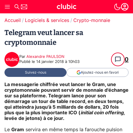
Accueil
Logiciels & services
Crypto-monnaie
Telegram veut lancer sa
cryptomonnaie
Par
Alexandre PAULSON
0
Publié le
14 janvier 2018 à 10h03
Suivez-nous
Ajoutez-nous en favori
La messagerie chiffrée veut lancer le Gram, une
cryptomonnaie pouvant servir de monnaie d'échange
sur sa plateforme. Telegram lance pour son
démarrage un tour de table record, en deux temps,
qui atteindra jusqu'à 5 milliards de dollars, 20 fois
plus que la plus importante ICO (
initial coin offering
,
levée de jetons) à ce jour.
Le
Gram
servira en même temps la farouche pulsion