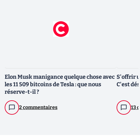
Elon Musk manigance quelque chose avec
S'offrir
les 11 509 bitcoins de Tesla : que nous
C'est dé
réserve-t-il ?
2 commentaires
13 