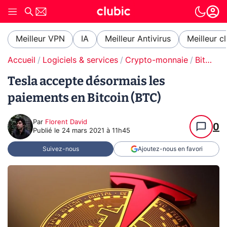
Meilleur VPN
IA
Meilleur Antivirus
Meilleur c
Accueil
Logiciels & services
Crypto-monnaie
Bitcoin
Tesla accepte désormais les
paiements en Bitcoin (BTC)
Par
Florent David
0
Publié le
24 mars 2021 à 11h45
Suivez-nous
Ajoutez-nous en favori