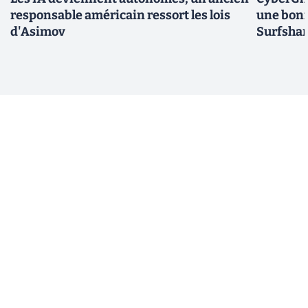
responsable américain ressort les lois
une bonn
d'Asimov
Surfshar